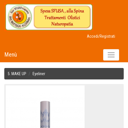
Accedi/Registrati
Menù
5. MAKE UP
Eyeliner